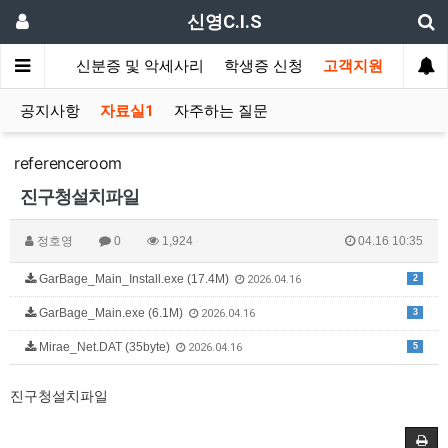
신영C.I.S
드 발급기
신분증 및 악세사리
학생증 신청
고객지원
공지사항
자료실1
자주하는 질문
referenceroom
진구청설치파일
정호영
0
1,924
04.16 10:35
GarBage_Main_Install.exe (17.4M)
2
2026.04.16
GarBage_Main.exe (6.1M)
3
2026.04.16
Mirae_Net.DAT (35byte)
5
2026.04.16
진구청설치파일