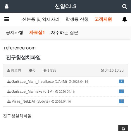
신영C.I.S
드 발급기
신분증 및 악세사리
학생증 신청
고객지원
공지사항
자료실1
자주하는 질문
referenceroom
진구청설치파일
정호영
0
1,938
04.16 10:35
GarBage_Main_Install.exe (17.4M)
2
2026.04.16
GarBage_Main.exe (6.1M)
3
2026.04.16
Mirae_Net.DAT (35byte)
6
2026.04.16
진구청설치파일