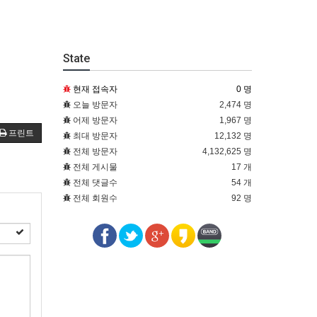
State
현재 접속자
0 명
오늘 방문자
2,474 명
어제 방문자
1,967 명
프린트
최대 방문자
12,132 명
전체 방문자
4,132,625 명
전체 게시물
17 개
전체 댓글수
54 개
전체 회원수
92 명