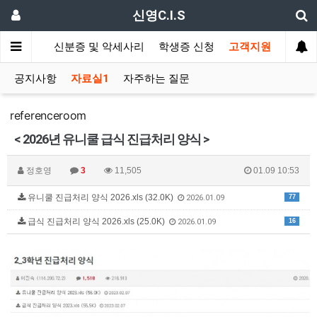
신영C.I.S
드 발급기
신분증 및 악세사리
학생증 신청
고객지원
공지사항
자료실1
자주하는 질문
referenceroom
< 2026년 유니쿨 급식 진급처리 양식 >
정호영
3
11,505
01.09 10:53
유니쿨 진급처리 양식 2026.xls (32.0K)
77
2026.01.09
급식 진급처리 양식 2026.xls (25.0K)
16
2026.01.09