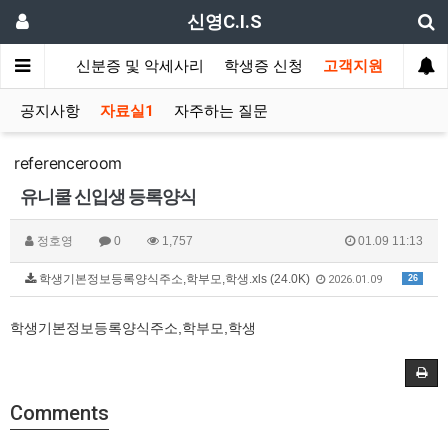
신영C.I.S
드 발급기
신분증 및 악세사리
학생증 신청
고객지원
공지사항
자료실1
자주하는 질문
referenceroom
유니쿨 신입생 등록양식
정호영
0
1,757
01.09 11:13
학생기본정보등록양식주소,학부모,학생.xls (24.0K)
26
2026.01.09
학생기본정보등록양식주소,학부모,학생
Comments