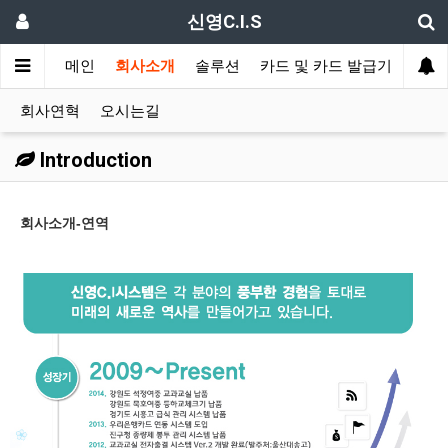
신영C.I.S
메인
회사소개
솔루션
카드 및 카드 발급기
신분
회사연혁
오시는길
Introduction
회사소개-연역