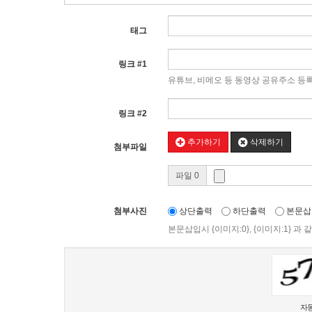
태그
링크 #1
유튜브, 비메오 등 동영상 공유주소 등
링크 #2
추가하기
삭제하기
첨부파일
파일 0
첨부사진
상단출력
하단출력
본문삽
본문삽입시 {이미지:0}, {이미지:1} 
새로고침
자동