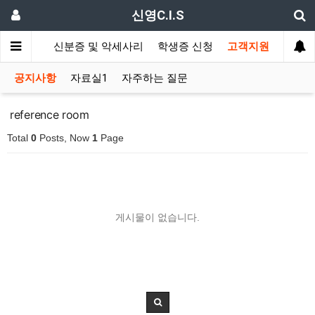
신영C.I.S
드 발급기
신분증 및 악세사리
학생증 신청
고객지원
공지사항
자료실1
자주하는 질문
reference room
Total
0
Posts, Now
1
Page
게시물이 없습니다.