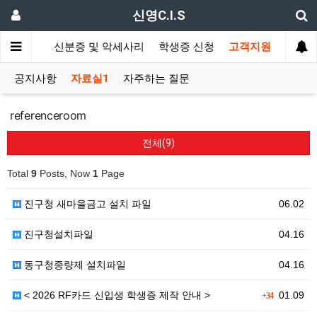
신영C.I.S
드 발급기
신분증 및 악세사리
학생증 신청
고객지원
공지사항
자료실1
자주하는 질문
referenceroom
전체(9)
Total
9
Posts, Now
1
Page
진구청 새마을금고 설치 파일
06.02
진구청설치파일
04.16
동구청종량제 설치파일
04.16
< 2026 RF카드 신입생 학생증 제작 안내 >
01.09
+34