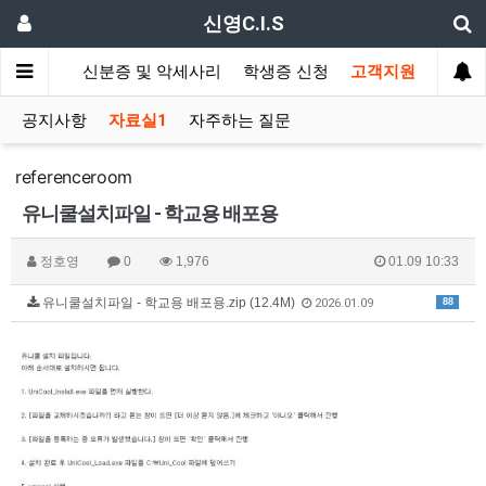
신영C.I.S
드 발급기
신분증 및 악세사리
학생증 신청
고객지원
공지사항
자료실1
자주하는 질문
referenceroom
유니쿨설치파일 - 학교용 배포용
정호영
0
1,976
01.09 10:33
유니쿨설치파일 - 학교용 배포용.zip (12.4M)
88
2026.01.09